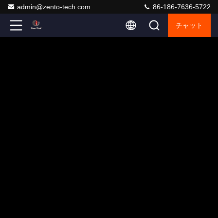
admin@zento-tech.com
86-186-7636-5722
チャット