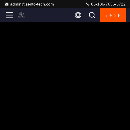
admin@zento-tech.com
86-186-7636-5722
チャット