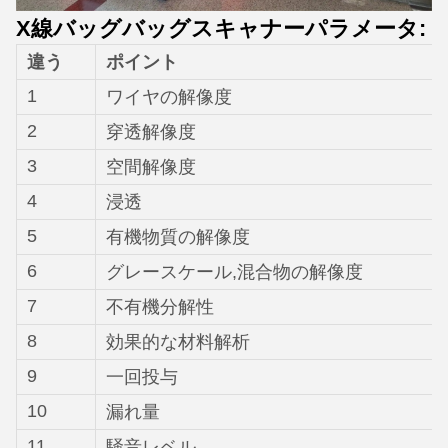
X線バッグバッグスキャナーパラメータ:
違う
ポイント
1
ワイヤの解像度
2
穿透解像度
3
空間解像度
4
浸透
5
有機物質の解像度
6
グレースケール,混合物の解像度
7
不有機分解性
8
効果的な材料解析
9
一回投与
10
漏れ量
11
騒音レベル