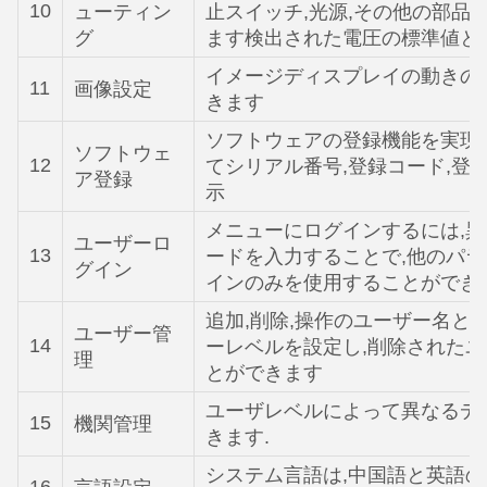
10
ューティン
止スイッチ,光源,その他の部品
グ
ます検出された電圧の標準値と
イメージディスプレイの動きの
11
画像設定
きます
ソフトウェアの登録機能を実現
ソフトウェ
12
てシリアル番号,登録コード,登
ア登録
示
メニューにログインするには,
ユーザーロ
13
ードを入力することで,他のパ
グイン
インのみを使用することができ
追加,削除,操作のユーザー名と
ユーザー管
14
ーレベルを設定し,削除された
理
とができます
ユーザレベルによって異なるデ
15
機関管理
きます.
システム言語は,中国語と英語