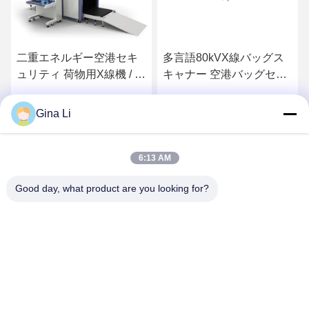
二重エネルギー空港セキ
多言語80kVX線バッグス
ュリティ 荷物用X線機 / 荷
キャナー 空港バッグセキ
物 CE FCC
ュリティチェック
Gina Li
さ
最もよい価格を得なさ
最もよい価格を得なさ
い
い
6:13 AM
Good day, what product are you looking for?
Shenzhen Zento Traffic Equipment Co., Ltd.
admin@zento-tech.com
86-186-7636-5722
第7建物、Baohuの工業地帯、Guanlanのlonghua地区、シ