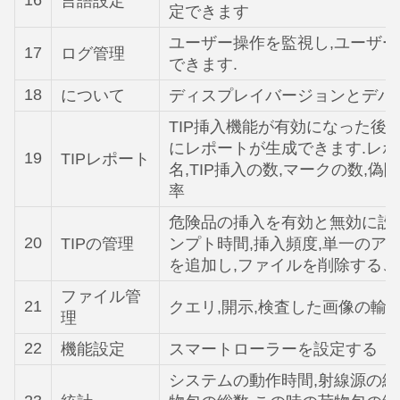
16
言語設定
定できます
ユーザー操作を監視し,ユーザ
17
ログ管理
できます.
18
について
ディスプレイバージョンとデバ
TIP挿入機能が有効になった後,
にレポートが生成できます.レポ
19
TIPレポート
名,TIP挿入の数,マークの数,偽
率
危険品の挿入を有効と無効に設定
20
TIPの管理
ンプト時間,挿入頻度,単一のアイ
を追加し,ファイルを削除するこ
ファイル管
21
クエリ,開示,検査した画像の輸
理
22
機能設定
スマートローラーを設定する
システムの動作時間,射線源の総