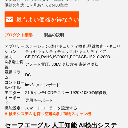
供給の能力: 1ヶ月あたりの400単位
最もよい価格を得なさい
プロダクト細部
製品の説明
アプリケー
ステーション,体セキュリティ検査,品質検査,セキュリ
ション:
ティセキュリティチェック,セキュリティドア
証明:
CE,FCC,RoHS,ISO9001,FCC&GB-15210-2003
X線発生装
アノード電圧: 80kV,冷却方法:密閉油冷却
置:
電動ドラ
DC
ム:
コントロー
imx6_メインボード
ルパネル:
モニター:
21.5インチLCDモニター 1920×1080の解像度
キーボー
専用キーボード
ド:
機能設定:
スマートローラーを設定する
AI検出システムを持つ空港X線手荷物スキャン機
セーフエーグル 人工知能 AI検出システ