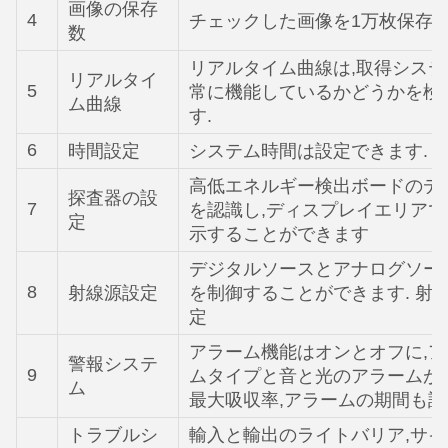
画像の保存
4
チェックした画像を1万枚保存
数
リアルタイム曲線は,取得シス
リアルタイ
5
常に機能しているかどうかを検
ム曲線
す.
6
時間設定
システム時間は設定できます.
高低エネルギー検出ボードのデ
探査器の設
7
を認識し,ディスプレイエリア
定
示することができます
デジタルソースとアナログソー
8
射線源設定
を制御することができます. 射
定
アラーム機能はオンとオフに,
警報システ
9
ムタイプと音と光のアラームが選
ム
最大吸収率,アラームの期間も
トラブルシ
輸入と輸出のライトバリア,サイ