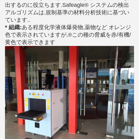
出するのに役立ちます.Safeagle® システムの検出
アルゴリズムは,規制基準の材料分析技術に基づい
ています..
* 組織:
ある程度
化学液体
爆発物,薬物など オレンジ
色で表示されていますが,
®
この種の脅威を赤/有機/
黄色で表示できます