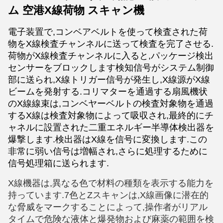
ム 空港X線荷物 スキャン機
電子装置で,コンベアベルトを使って検査された荷
物をX線検査チャンネルに送って検査を完了させる.
荷物がX線検査チャンネルに入ると,パッケージ検出
センサーをブロックします検知信号がシステム制御
部に送られ,X線トリガー信号が発生し,X線源がX線
ビームを発射する.コリマターを通過する扇風機状
のX線線束は,コンベヤーベルトの検査対象物を通過
するX線は検査対象物によって吸収され,最終的にチ
ャネルに設置された二重エネルギー半導体検出器を
爆撃します.検出器はX線を信号に変換します.この
非常に弱い信号は増幅され,さらに処理するために
信号処理箱に送られます.
X線機器は,異なる色で材料の種類を表示する能力を
持っています.
7色とZスキャンは,X線画像に潜在的
な脅威をマークすることによって,操作者がリアル
タイムで危険な液体と爆発物および麻薬の範囲を検