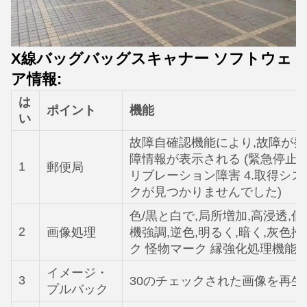
X線バッグバッグスキャナー ソフトウェ
ア情報:
は
ポイント
機能
い
故障自確認機能により,故障が
障情報が表示される (緊急停止 1.
1
郵便局
リブレーション障害 4.取得シス
クが見つかりませんでした)
色/黒と白で,局所増加,高浸透,低
2
画像処理
機強調,逆色,明るく,暗く,灰色
ク 怪物マーク 縁強化処理機能
イメージ・
3
30のチェックされた画像を再生
プルバック